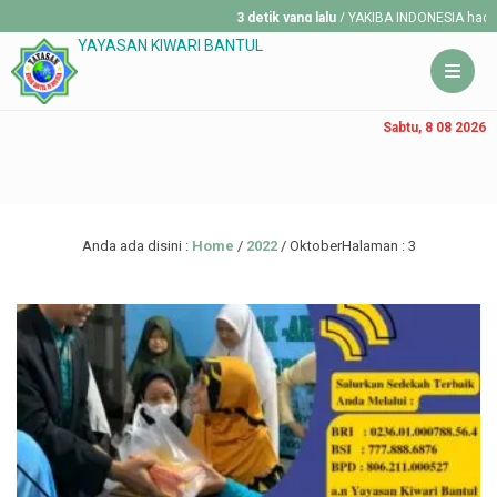
3 detik yang lalu
/ YAKIBA INDONESIA hadir 
YAYASAN KIWARI BANTUL
Sabtu, 8 08 2026
Anda ada disini :
Home
/
2022
/
Oktober
Halaman : 3