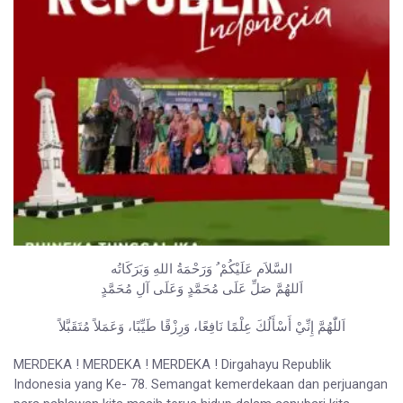
السَّلاَم عَلَيْكُمْ ُ وَرَحْمَةُ اللهِ وَبَرَكَاتُه
اَللهُمَّ صَلِّ عَلَى مُحَمَّدٍ وَعَلَى آلِ مُحَمَّدٍ
اَللّٰهُمَّ إِنِّيْ أَسْأَلُكَ عِلْمًا نَافِعًا، وَرِزْقًا طَيِّبًا، وَعَمَلاً مُتَقَبَّلاً
MERDEKA ! MERDEKA ! MERDEKA ! Dirgahayu Republik
Indonesia yang Ke- 78. Semangat kemerdekaan dan perjuangan