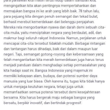
para pahlawan kita masih terus hidup dalam sanubari kita,
mengingatkan kita akan pentingnya mempertahankan dan
memajukan bangsa ini ke arah yang lebih baik. 78 tahun lalu,
para pejuang kita dengan penuh semangat dan tekad bulat,
berhasil merebut kemerdekaan dari belenggu penjajahan.
Mereka rela mengorbankan nyawa dan darah demi sebuah cita-
cita mulia, yaitu menciptakan negara yang berdaulat, adil, dan
makmur bagi seluruh rakyat Indonesia. Namun, perjalanan untuk
mencapai cita-cita tersebut tidaklah mudah. Berbagai rintangan
dan tantangan harus dihadapi, baik dari dalam maupun luar
negeri. Tapi, semangat gotong-royong dan kebersamaan yang
telah mengantarkan kita meraih kemerdekaan juga harus terus
menjadi panduan dalam menghadapi setiap permasalahan yang
kita hadapi saat ini. Bangsa Indonesia yang majemuk ini
memiliki kekayaan alam, budaya, dan potensi sumber daya
manusia yang luar biasa. Oleh karena itu, tugas kita tidak hanya
untuk menjaga keutuhan negara, tetapi juga untuk
memanfaatkan semua potensi tersebut demi kesejahteraan
bersama. Kita harus bergerak maju sebagai bangsa yang
bersatu, berpikir inovatif, dan bertindak progresif.