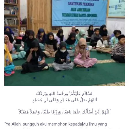
السَّلاَم عَلَيْكُمْ ُ وَرَحْمَةُ اللهِ وَبَرَكَاتُه
اَللهُمَّ صَلِّ عَلَى مُحَمَّدٍ وَعَلَى آلِ مُحَمَّدٍ
اَللّٰهُمَّ إِنِّيْ أَسْأَلُكَ عِلْمًا نَافِعًا، وَرِزْقًا طَيِّبًا، وَعَمَلاً مُتَقَبَّلاً
“Ya Allah, sungguh aku memohon kepadaMu ilmu yang