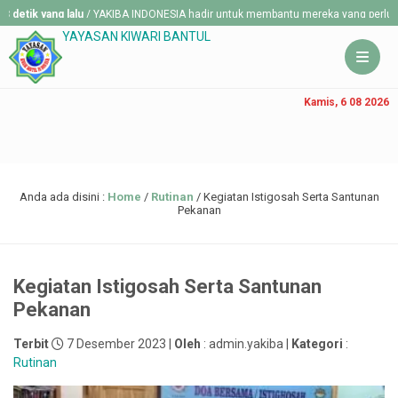
yang lalu
/ YAKIBA INDONESIA hadir untuk membantu mereka yang perlu di bantu
YAYASAN KIWARI BANTUL
Kamis, 6 08 2026
Anda ada disini :
Home
/
Rutinan
/
Kegiatan Istigosah Serta Santunan
Pekanan
Kegiatan Istigosah Serta Santunan
Pekanan
Terbit
7 Desember 2023 |
Oleh
: admin.yakiba |
Kategori
:
Rutinan