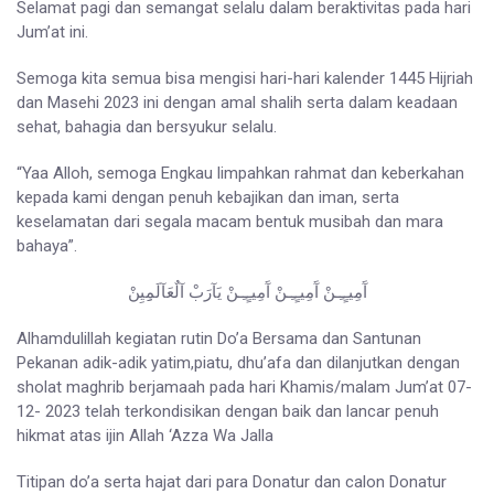
Selamat pagi dan semangat selalu dalam beraktivitas pada hari
Jum’at ini.
Semoga kita semua bisa mengisi hari-hari kalender 1445 Hijriah
dan Masehi 2023 ini dengan amal shalih serta dalam keadaan
sehat, bahagia dan bersyukur selalu.
“Yaa Alloh, semoga Engkau limpahkan rahmat dan keberkahan
kepada kami dengan penuh kebajikan dan iman, serta
keselamatan dari segala macam bentuk musibah dan mara
bahaya”.
آَمِيـٍـِـنْ آَمِيـٍـِـنْ آَمِيـٍـِـنْ يَآرَبْ آلٌعَآلَمِِيِنْ
Alhamdulillah kegiatan rutin Do’a Bersama dan Santunan
Pekanan adik-adik yatim,piatu, dhu’afa dan dilanjutkan dengan
sholat maghrib berjamaah pada hari Khamis/malam Jum’at 07-
12- 2023 telah terkondisikan dengan baik dan lancar penuh
hikmat atas ijin Allah ‘Azza Wa Jalla
Titipan do’a serta hajat dari para Donatur dan calon Donatur