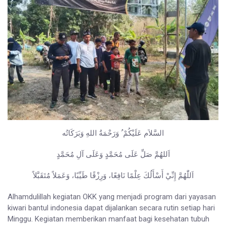
السَّلاَم عَلَيْكُمْ ُ وَرَحْمَةُ اللهِ وَبَرَكَاتُه
اَللهُمَّ صَلِّ عَلَى مُحَمَّدٍ وَعَلَى آلِ مُحَمَّدٍ
اَللّٰهُمَّ إِنِّيْ أَسْأَلُكَ عِلْمًا نَافِعًا، وَرِزْقًا طَيِّبًا، وَعَمَلاً مُتَقَبَّلاً
Alhamdulillah kegiatan OKK yang menjadi program dari yayasan
kiwari bantul indonesia dapat dijalankan secara rutin setiap hari
Minggu. Kegiatan memberikan manfaat bagi kesehatan tubuh