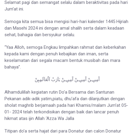
Selamat pagi dan semangat selalu dalam beraktivitas pada hari
Jum’at ini.
Semoga kita semua bisa mengisi hari-hari kalender 1445 Hijriah
dan Masehi 2024 ini dengan amal shalih serta dalam keadaan
sehat, bahagia dan bersyukur selalu.
“Yaa Alloh, semoga Engkau limpahkan rahmat dan keberkahan
kepada kami dengan penuh kebajikan dan iman, serta
keselamatan dari segala macam bentuk musibah dan mara
bahaya”.
آَمِيـٍـِـنْ آَمِيـٍـِـنْ آَمِيـٍـِـنْ يَآرَبْ آلٌعَآلَمِِيِنْ
Alhamdulillah kegiatan rutin Do’a Bersama dan Santunan
Pekanan adik-adik yatim,piatu, dhu’afa dan dilanjutkan dengan
sholat maghrib berjamaah pada hari Khamis/malam Jum’at 05-
01- 2024 telah terkondisikan dengan baik dan lancar penuh
hikmat atas ijin Allah ‘Azza Wa Jalla
Titipan do’a serta hajat dari para Donatur dan calon Donatur