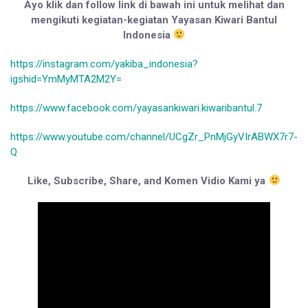
Ayo klik dan follow link di bawah ini untuk melihat dan
mengikuti kegiatan-kegiatan Yayasan Kiwari Bantul
Indonesia
https://instagram.com/yakiba_indonesia?
igshid=YmMyMTA2M2Y=
https://www.facebook.com/yayasankiwari.kiwaribantul.7
https://www.youtube.com/channel/UCgZr_PnMjGyVIrABWX7r7-
Q
Like, Subscribe, Share, and Komen Vidio Kami ya