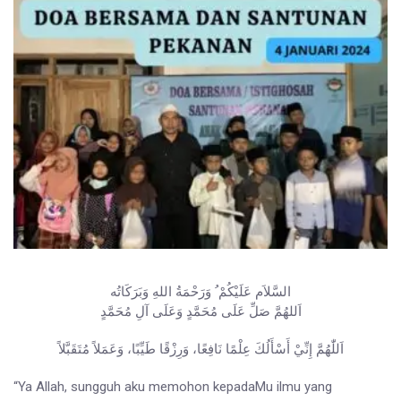
السَّلاَم عَلَيْكُمْ ُ وَرَحْمَةُ اللهِ وَبَرَكَاتُه
اَللهُمَّ صَلِّ عَلَى مُحَمَّدٍ وَعَلَى آلِ مُحَمَّدٍ
اَللّٰهُمَّ إِنِّيْ أَسْأَلُكَ عِلْمًا نَافِعًا، وَرِزْقًا طَيِّبًا، وَعَمَلاً مُتَقَبَّلاً
“Ya Allah, sungguh aku memohon kepadaMu ilmu yang