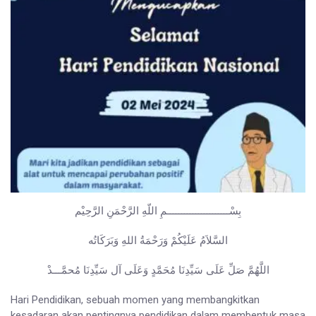
بِسْــــــــــــــــــــــمِ اللّهِ الرَّحْمَنِ الرَّحِيْم
السَّلاَمُ عَلَيْكُمْ وَرَحْمَةُ اللهِ وَبَرَكَاتُه
اللَّهُمَّ صَلِّ عَلَى سَيِّدِنَا مُحَمَّدٍ وَعَلَى آل سَيِّدِنَا مُحمَّـــدْ
Hari Pendidikan, sebuah momen yang membangkitkan
kesadaran akan pentingnya pendidikan dalam membentuk masa