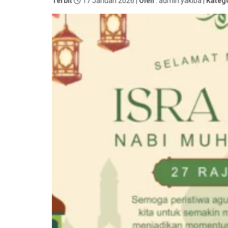
Terbit
17 Januari 2026 |
Oleh
: admin.yakiba |
Kateg