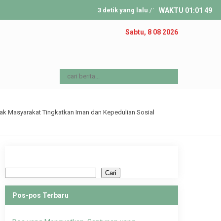
3 detik yang lalu
/ YAKIBA INDONESIA hadir untuk
WAKTU
01
:
01
50
Sabtu, 8 08 2026
n Kiwari Bantul Indonesia Ajak Masyarakat Tingkatkan Iman dan Kepedulian Sosial
Cari
Cari
Pos-pos Terbaru