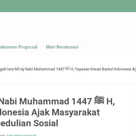
okumen Proposal
Mari Berdonasi
Memperingati Isra Mi’raj Nabi Muhammad ﷺ 1447 H, Yayasa
i Muhammad ﷺ 1447 H,
donesia Ajak Masyarakat
edulian Sosial