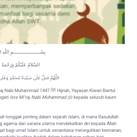
بِسْــــــــــــــــــــــمِ اللّهِ ا
السَّلاَمُ عَلَيْكُمْ وَرَحْمَةُ ا
اللَّهُمَّ صَلِّ عَلَى سَيِّدِنَا مُحَمَّدٍ وَع
ijriah, Yayasan Kiwari Bantul
Selamat Memperingati Isra Mi’raj Nabi Muhammad ﷺ
kepada seluruh kaum
adi tonggak penting dalam sejarah Islam, di mana Rasulullah
gat bagi umat Islam untuk senantiasa meneguhkan keimanan,