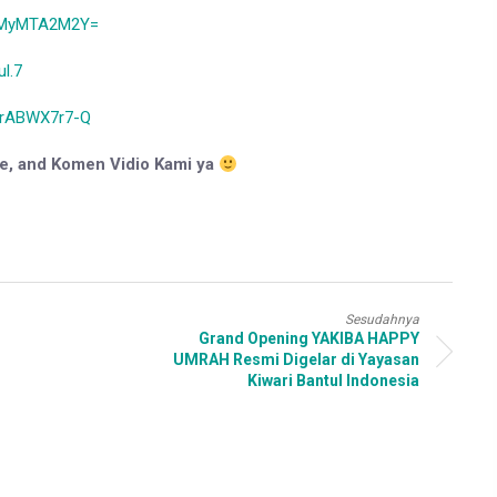
YmMyMTA2M2Y=
l.7
IrABWX7r7-Q
re, and Komen Vidio Kami ya
Sesudahnya
Grand Opening YAKIBA HAPPY
UMRAH Resmi Digelar di Yayasan
Kiwari Bantul Indonesia