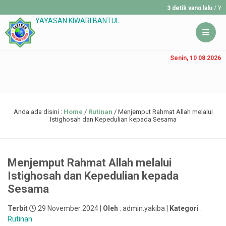
3 detik yang lalu
/ YAKIBA IND
YAYASAN KIWARI BANTUL
Senin, 10 08 2026
Anda ada disini :
Home
/
Rutinan
/
Menjemput Rahmat Allah melalui
Istighosah dan Kepedulian kepada Sesama
Menjemput Rahmat Allah melalui
Istighosah dan Kepedulian kepada
Sesama
Terbit
29 November 2024 |
Oleh
: admin.yakiba |
Kategori
:
Rutinan