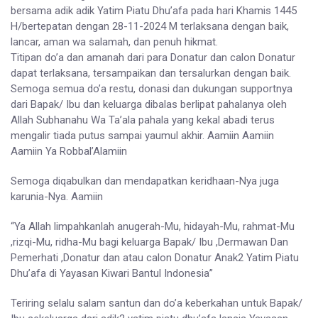
bersama adik adik Yatim Piatu Dhu’afa pada hari Khamis 1445
H/bertepatan dengan 28-11-2024 M terlaksana dengan baik,
lancar, aman wa salamah, dan penuh hikmat.
Titipan do’a dan amanah dari para Donatur dan calon Donatur
dapat terlaksana, tersampaikan dan tersalurkan dengan baik.
Semoga semua do’a restu, donasi dan dukungan supportnya
dari Bapak/ Ibu dan keluarga dibalas berlipat pahalanya oleh
Allah Subhanahu Wa Ta’ala pahala yang kekal abadi terus
mengalir tiada putus sampai yaumul akhir. Aamiin Aamiin
Aamiin Ya Robbal’Alamiin
Semoga diqabulkan dan mendapatkan keridhaan-Nya juga
karunia-Nya. Aamiin
“Ya Allah limpahkanlah anugerah-Mu, hidayah-Mu, rahmat-Mu
,rizqi-Mu, ridha-Mu bagi keluarga Bapak/ Ibu ,Dermawan Dan
Pemerhati ,Donatur dan atau calon Donatur Anak2 Yatim Piatu
Dhu’afa di Yayasan Kiwari Bantul Indonesia”
Teriring selalu salam santun dan do’a keberkahan untuk Bapak/