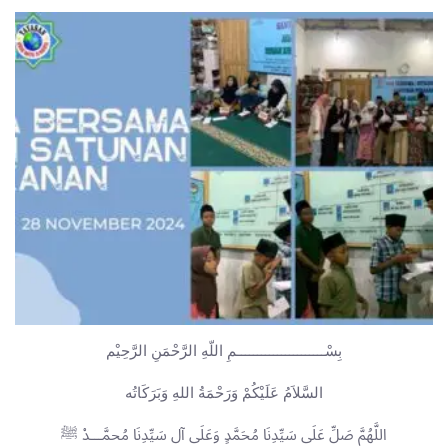
بِسْــــــــــــــــــــــمِ اللّهِ الرَّحْمَنِ الرَّحِيْم
السَّلاَمُ عَلَيْكُمْ وَرَحْمَةُ اللهِ وَبَرَكَاتُه
اللَّهُمَّ صَلِّ عَلَى سَيِّدِنَا مُحَمَّدٍ وَعَلَى آل سَيِّدِنَا مُحمَّـــدْ ﷺ