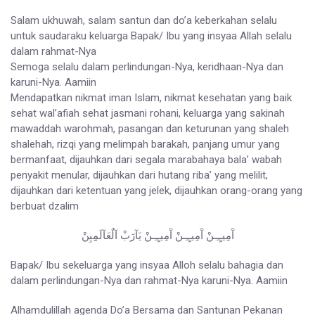
Salam ukhuwah, salam santun dan do’a keberkahan selalu
untuk saudaraku keluarga Bapak/ Ibu yang insyaa Allah selalu
dalam rahmat-Nya
Semoga selalu dalam perlindungan-Nya, keridhaan-Nya dan
karuni-Nya. Aamiin
Mendapatkan nikmat iman Islam, nikmat kesehatan yang baik
sehat wal’afiah sehat jasmani rohani, keluarga yang sakinah
mawaddah warohmah, pasangan dan keturunan yang shaleh
shalehah, rizqi yang melimpah barakah, panjang umur yang
bermanfaat, dijauhkan dari segala marabahaya bala’ wabah
penyakit menular, dijauhkan dari hutang riba’ yang melilit,
dijauhkan dari ketentuan yang jelek, dijauhkan orang-orang yang
berbuat dzalim
آَمِيـٍـِـنْ آَمِيـٍـِـنْ آَمِيـٍـِـنْ يَآرَبْ آلٌعَآلَمِِيِنْ
Bapak/ Ibu sekeluarga yang insyaa Alloh selalu bahagia dan
dalam perlindungan-Nya dan rahmat-Nya karuni-Nya. Aamiin
Alhamdulillah agenda Do’a Bersama dan Santunan Pekanan