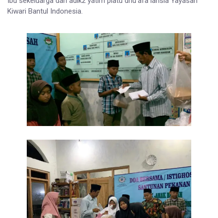
Ibu sekeluarga dari adik2 yatim piatu dhu’afa lansia Yayasan
Kiwari Bantul Indonesia.