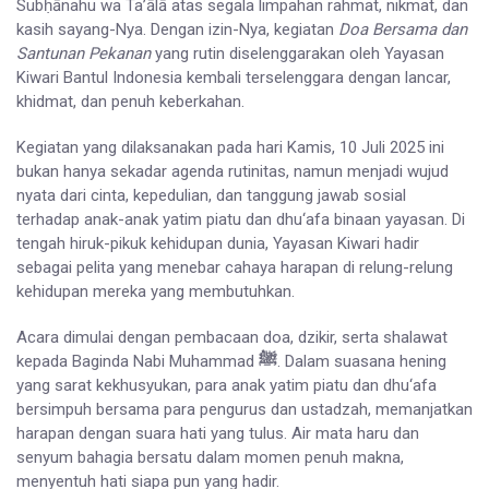
Subḥānahu wa Ta’ālā atas segala limpahan rahmat, nikmat, dan
kasih sayang-Nya. Dengan izin-Nya, kegiatan
Doa Bersama dan
Santunan Pekanan
yang rutin diselenggarakan oleh Yayasan
Kiwari Bantul Indonesia kembali terselenggara dengan lancar,
khidmat, dan penuh keberkahan.
Kegiatan yang dilaksanakan pada hari Kamis, 10 Juli 2025 ini
bukan hanya sekadar agenda rutinitas, namun menjadi wujud
nyata dari cinta, kepedulian, dan tanggung jawab sosial
terhadap anak-anak yatim piatu dan dhu‘afa binaan yayasan. Di
tengah hiruk-pikuk kehidupan dunia, Yayasan Kiwari hadir
sebagai pelita yang menebar cahaya harapan di relung-relung
kehidupan mereka yang membutuhkan.
Acara dimulai dengan pembacaan doa, dzikir, serta shalawat
kepada Baginda Nabi Muhammad
ﷺ
. Dalam suasana hening
yang sarat kekhusyukan, para anak yatim piatu dan dhu‘afa
bersimpuh bersama para pengurus dan ustadzah, memanjatkan
harapan dengan suara hati yang tulus. Air mata haru dan
senyum bahagia bersatu dalam momen penuh makna,
menyentuh hati siapa pun yang hadir.