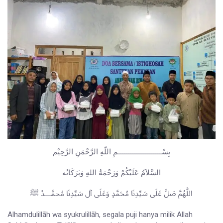
بِسْــــــــــــــــــــــمِ اللّهِ الرَّحْمَنِ الرَّحِيْم
السَّلاَمُ عَلَيْكُمْ وَرَحْمَةُ اللهِ وَبَرَكَاتُه
اللَّهُمَّ صَلِّ عَلَى سَيِّدِنَا مُحَمَّدٍ وَعَلَى آل سَيِّدِنَا مُحمَّـــدْ ﷺ
Alhamdulillāh wa syukrulillāh, segala puji hanya milik Allah