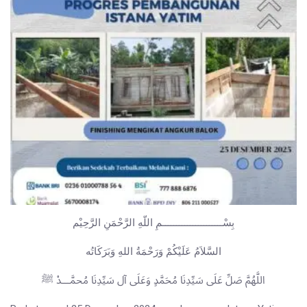
بِسْــــــــــــــــــــــمِ اللّهِ الرَّحْمَنِ الرَّحِيْم
السَّلاَمُ عَلَيْكُمْ وَرَحْمَةُ اللهِ وَبَرَكَاتُه
اللَّهُمَّ صَلِّ عَلَى سَيِّدِنَا مُحَمَّدٍ وَعَلَى آل سَيِّدِنَا مُحمَّـــدْ ﷺ