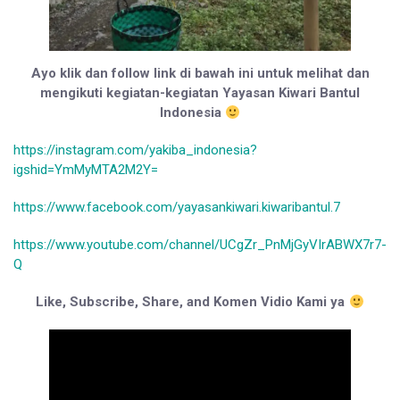
Ayo klik dan follow link di bawah ini untuk melihat dan
mengikuti kegiatan-kegiatan Yayasan Kiwari Bantul
Indonesia
https://instagram.com/yakiba_indonesia?
igshid=YmMyMTA2M2Y=
https://www.facebook.com/yayasankiwari.kiwaribantul.7
https://www.youtube.com/channel/UCgZr_PnMjGyVIrABWX7r7-
Q
Like, Subscribe, Share, and Komen Vidio Kami ya