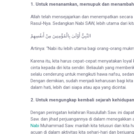
1. Untuk menanamkan, memupuk dan menambah ra
Allah telah mensejajarkan dan menempatkan secara
Rasul-Nya. Sedangkan Nabi SAW, lebih utama dari kit
النَّبِيُّ أَوْلَىٰ بِالْمُؤْمِنِينَ مِنْ أَنفُسِهِمْ
Artinya: “Nabi itu lebih utama bagi orang-orang mukmin
Karena itu, kita harus cepat-cepat menyatakan loyal
cinta kepada diri kita sendiri. Beliaulah yang membe
selalu cenderung untuk mengikuti hawa nafsu, sedan
Dengan demikian, sudah menjadi keharusan bagi kita
dalam hati, lebih dari siapa atau apa yang dicintai.
2. Untuk mengungkap kembali sejarah kehidupan R
Dengan peringatan kelahiran Rasulullah Saw. ini dap
Saw. dan jihad perjuangannya di dalam menegakka
Nabi
Muhammad Saw. marilah kita telusuri dan kita haya
acuan di dalam aktivitas kita sehari-hari dan berjuang