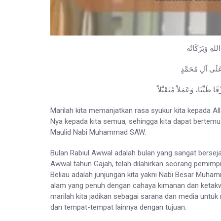
اللهِ وَبَرَكَاتُه
عَلَى آلِ مُحَمَّدٍ
قًا طَيِّبًا، وَعَمَلاً مُتَقَبَّلاً
Marilah kita memanjatkan rasa syukur kita kepada Al
Nya kepada kita semua, sehingga kita dapat bertemu
Maulid Nabi Muhammad SAW.
Bulan Rabiul Awwal adalah bulan yang sangat bersej
Awwal tahun Gajah, telah dilahirkan seorang pemim
Beliau adalah junjungan kita yakni Nabi Besar Muha
alam yang penuh dengan cahaya kimanan dan ketakwaa
marilah kita jadikan sebagai sarana dan media untuk
dan tempat-tempat lainnya dengan tujuan: