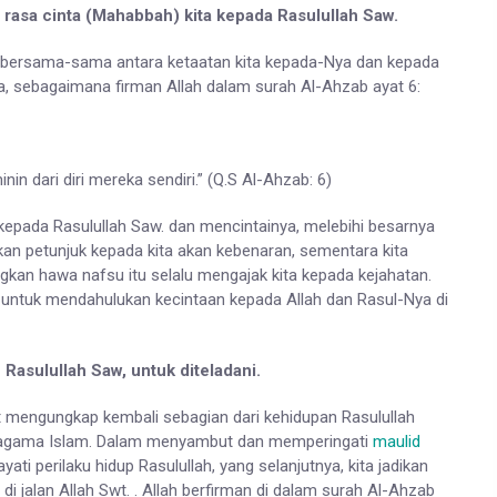
sa cinta (Mahabbah) kita kepada Rasulullah Saw.
 bersama-sama antara ketaatan kita kepada-Nya dan kepada
a, sebagaimana firman Allah dalam surah Al-Ahzab ayat 6:
in dari diri mereka sendiri.” (Q.S Al-Ahzab: 6)
 kepada Rasulullah Saw. dan mencintainya, melebihi besarnya
rikan petunjuk kepada kita akan kebenaran, sementara kita
gkan hawa nafsu itu selalu mengajak kita kepada kejahatan.
 untuk mendahulukan kecintaan kepada Allah dan Rasul-Nya di
asulullah Saw, untuk diteladani.
at mengungkap kembali sebagian dari kehidupan Rasulullah
n agama Islam. Dalam menyambut dan memperingati
maulid
ti perilaku hidup Rasulullah, yang selanjutnya, kita jadikan
 di jalan Allah Swt. . Allah berfirman di dalam surah Al-Ahzab