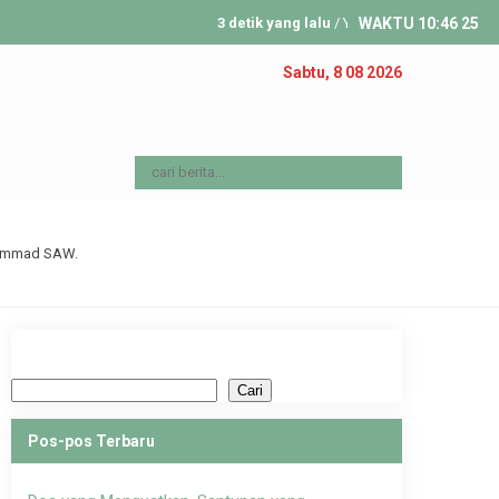
3 detik yang lalu
/ YAKIBA INDONESIA hadir untuk
WAKTU
10
:
46
26
Sabtu, 8 08 2026
hammad SAW.
Cari
Cari
Pos-pos Terbaru