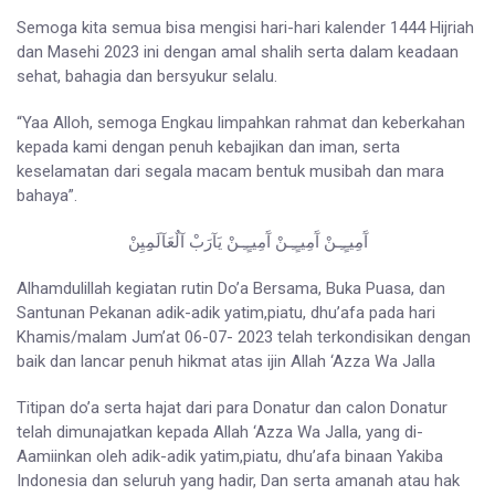
Semoga kita semua bisa mengisi hari-hari kalender 1444 Hijriah
dan Masehi 2023 ini dengan amal shalih serta dalam keadaan
sehat, bahagia dan bersyukur selalu.
“Yaa Alloh, semoga Engkau limpahkan rahmat dan keberkahan
kepada kami dengan penuh kebajikan dan iman, serta
keselamatan dari segala macam bentuk musibah dan mara
bahaya”.
آَمِيـٍـِـنْ آَمِيـٍـِـنْ آَمِيـٍـِـنْ يَآرَبْ آلٌعَآلَمِِيِنْ
Alhamdulillah kegiatan rutin Do’a Bersama, Buka Puasa, dan
Santunan Pekanan adik-adik yatim,piatu, dhu’afa pada hari
Khamis/malam Jum’at 06-07- 2023 telah terkondisikan dengan
baik dan lancar penuh hikmat atas ijin Allah ‘Azza Wa Jalla
Titipan do’a serta hajat dari para Donatur dan calon Donatur
telah dimunajatkan kepada Allah ‘Azza Wa Jalla, yang di-
Aamiinkan oleh adik-adik yatim,piatu, dhu’afa binaan Yakiba
Indonesia dan seluruh yang hadir, Dan serta amanah atau hak