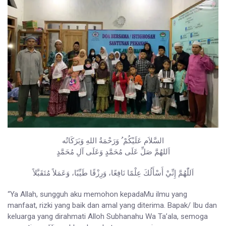
السَّلاَم عَلَيْكُمْ ُ وَرَحْمَةُ اللهِ وَبَرَكَاتُه
اَللهُمَّ صَلِّ عَلَى مُحَمَّدٍ وَعَلَى آلِ مُحَمَّدٍ
اَللّٰهُمَّ إِنِّيْ أَسْأَلُكَ عِلْمًا نَافِعًا، وَرِزْقًا طَيِّبًا، وَعَمَلاً مُتَقَبَّلاً
“Ya Allah, sungguh aku memohon kepadaMu ilmu yang
manfaat, rizki yang baik dan amal yang diterima. Bapak/ Ibu dan
keluarga yang dirahmati Alloh Subhanahu Wa Ta’ala, semoga