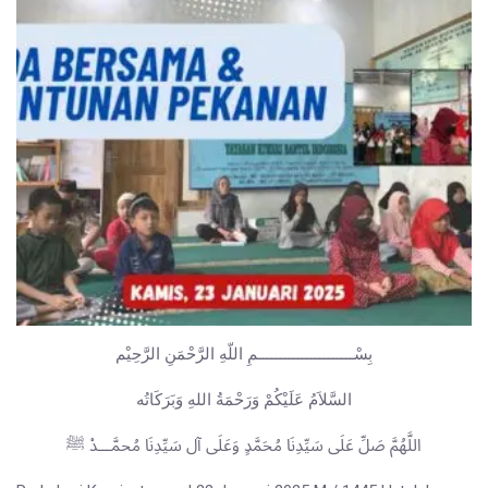
بِسْــــــــــــــــــــــمِ اللّهِ الرَّحْمَنِ الرَّحِيْم
السَّلاَمُ عَلَيْكُمْ وَرَحْمَةُ اللهِ وَبَرَكَاتُه
اللَّهُمَّ صَلِّ عَلَى سَيِّدِنَا مُحَمَّدٍ وَعَلَى آل سَيِّدِنَا مُحمَّـــدْ ﷺ