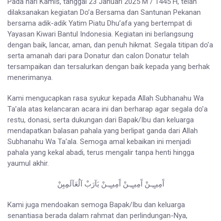
Pada hari Kamis, tanggal 23 Januari 2025 M / 1445 H, telah
dilaksanakan kegiatan Do’a Bersama dan Santunan Pekanan
bersama adik-adik Yatim Piatu Dhu’afa yang bertempat di
Yayasan Kiwari Bantul Indonesia. Kegiatan ini berlangsung
dengan baik, lancar, aman, dan penuh hikmat. Segala titipan do’a
serta amanah dari para Donatur dan calon Donatur telah
tersampaikan dan tersalurkan dengan baik kepada yang berhak
menerimanya.
Kami mengucapkan rasa syukur kepada Allah Subhanahu Wa
Ta’ala atas kelancaran acara ini dan berharap agar segala do’a
restu, donasi, serta dukungan dari Bapak/Ibu dan keluarga
mendapatkan balasan pahala yang berlipat ganda dari Allah
Subhanahu Wa Ta’ala. Semoga amal kebaikan ini menjadi
pahala yang kekal abadi, terus mengalir tanpa henti hingga
yaumul akhir.
آَمِيـٍـِـنْ آَمِيـٍـِـنْ آَمِيـٍـِـنْ يَآرَبْ آلٌعَآلَمِِيِنْ
Kami juga mendoakan semoga Bapak/Ibu dan keluarga
senantiasa berada dalam rahmat dan perlindungan-Nya,