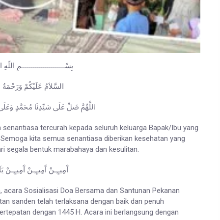
بِسْــــــــــــــــــــــمِ اللّهِ ا
السَّلاَمُ عَلَيْكُمْ وَرَحْمَةُ ا
اللَّهُمَّ صَلِّ عَلَى سَيِّدِنَا مُحَمَّدٍ وَع
 senantiasa tercurah kepada seluruh keluarga Bapak/Ibu yang
. Semoga kita semua senantiasa diberikan kesehatan yang
ari segala bentuk marabahaya dan kesulitan.
آَمِيـٍـِـنْ آَمِيـٍـِـنْ آَمِيـٍـِـنْ ي
la, acara Sosialisasi Doa Bersama dan Santunan Pekanan
tan sanden telah terlaksana dengan baik dan penuh
bertepatan dengan 1445 H. Acara ini berlangsung dengan