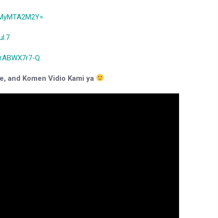
YmMyMTA2M2Y=
l.7
IrABWX7r7-Q
re, and Komen Vidio Kami ya