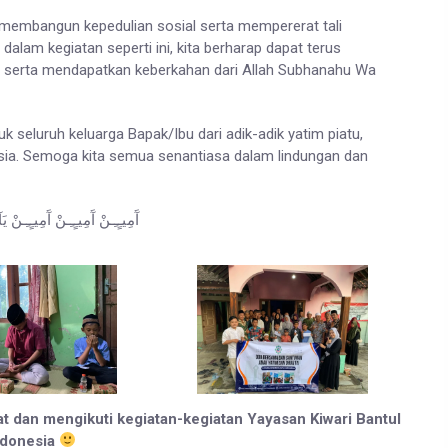
m membangun kepedulian sosial serta mempererat tali
i dalam kegiatan seperti ini, kita berharap dapat terus
erta mendapatkan keberkahan dari Allah Subhanahu Wa
k seluruh keluarga Bapak/Ibu dari adik-adik yatim piatu,
nesia. Semoga kita semua senantiasa dalam lindungan dan
آَمِيـٍـِـنْ آَمِيـٍـِـنْ آَمِيـٍـِـنْ ي
hat dan mengikuti kegiatan-kegiatan Yayasan Kiwari Bantul
ndonesia