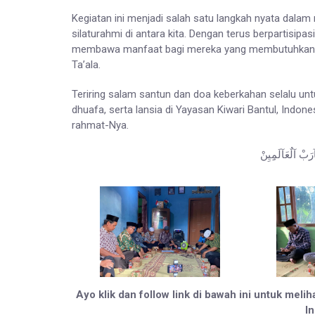
Kegiatan ini menjadi salah satu langkah nyata dala
silaturahmi di antara kita. Dengan terus berpartisipas
membawa manfaat bagi mereka yang membutuhkan s
Ta’ala.
Teriring salam santun dan doa keberkahan selalu untu
dhuafa, serta lansia di Yayasan Kiwari Bantul, Indo
rahmat-Nya.
َآرَبْ آلٌعَآلَمِِيِنْ
Ayo klik dan follow link di bawah ini untuk meli
I