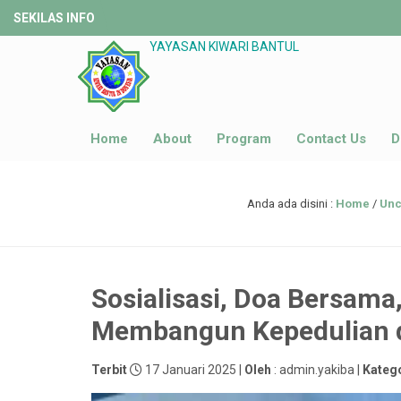
SEKILAS INFO
YAYASAN KIWARI BANTUL
Home
About
Program
Contact Us
D
Anda ada disini :
Home
/
Unc
Sosialisasi, Doa Bersam
Membangun Kepedulian 
Terbit
17 Januari 2025 |
Oleh
: admin.yakiba |
Kateg