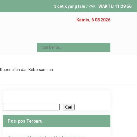
3 detik yang lalu
/ YAKIBA INDONESIA hadir untuk memb
WAKTU
11
:
29
57
Kamis, 6 08 2026
 Kepedulian dan Kebersamaan
Cari
Cari
Pos-pos Terbaru