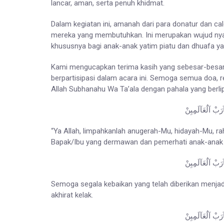
lancar, aman, serta penuh khidmat.
Dalam kegiatan ini, amanah dari para donatur dan ca
mereka yang membutuhkan. Ini merupakan wujud nyata
khususnya bagi anak-anak yatim piatu dan dhuafa y
Kami mengucapkan terima kasih yang sebesar-besar
berpartisipasi dalam acara ini. Semoga semua doa, re
Allah Subhanahu Wa Ta’ala dengan pahala yang berlip
َآرَبْ آلٌعَآلَمِِيِنْ
“Ya Allah, limpahkanlah anugerah-Mu, hidayah-Mu, r
Bapak/Ibu yang dermawan dan pemerhati anak-anak ya
َآرَبْ آلٌعَآلَمِِيِنْ
Semoga segala kebaikan yang telah diberikan menjadi 
akhirat kelak.
َآرَبْ آلٌعَآلَمِِيِنْ