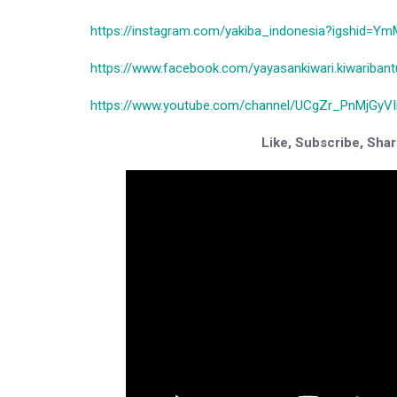
https://instagram.com/yakiba_indonesia?igshid=
https://www.facebook.com/yayasankiwari.kiwaribantu
https://www.youtube.com/channel/UCgZr_PnMjGyV
Like, Subscribe, Sha